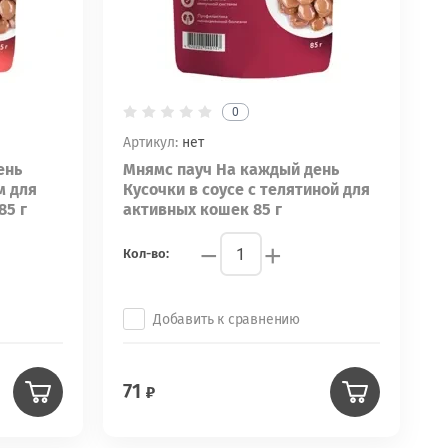
0
Артикул:
нет
ень
Мнямс пауч На каждый день
м для
Кусочки в соусе с телятиной для
85 г
активных кошек 85 г
−
+
Кол-во:
Добавить к сравнению
71