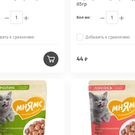
85гр
−
+
−
+
Кол-во:
вить к сравнению
Добавить к сравнению
44