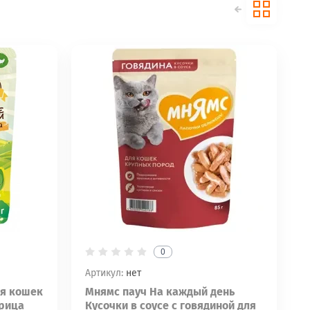
0
Артикул:
нет
ля кошек
Мнямс пауч На каждый день
рица
Кусочки в соусе с говядиной для