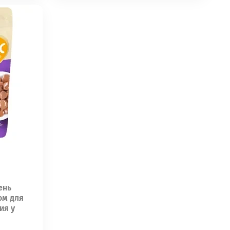
ень
ом для
ия у