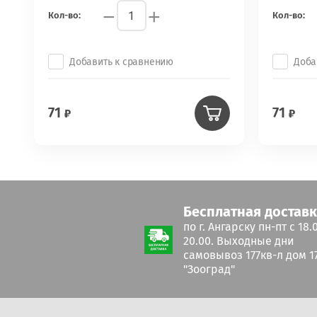
−
+
Кол-во:
Кол-во:
Добавить к сравнению
Доба
71
71
Бесплатная достав
по г. Ангарску пн-пт с 18.
20.00. Выходные дни
самовывоз 177кв-л дом 17
"Зооград"