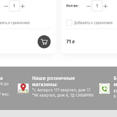
−
+
−
+
Кол-во:
вить к сравнению
Добавить к сравнению
71
ка
Наши розничные
Б
00 до
магазины:
м
*г. Ангарск 177 квартал, дом 17
с
 маг.
*96 квартал, дом 8, ТД СИБИРЯК
8