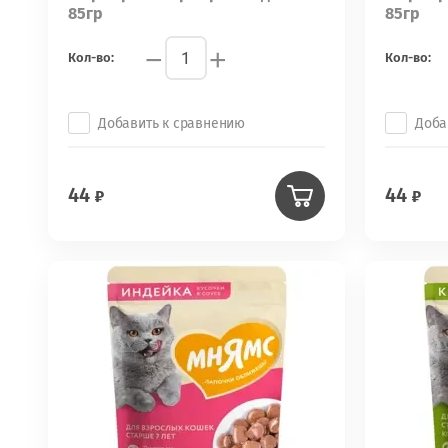
85гр
85гр
−
+
Кол-во:
Кол-во:
Добавить к сравнению
Доба
44
44