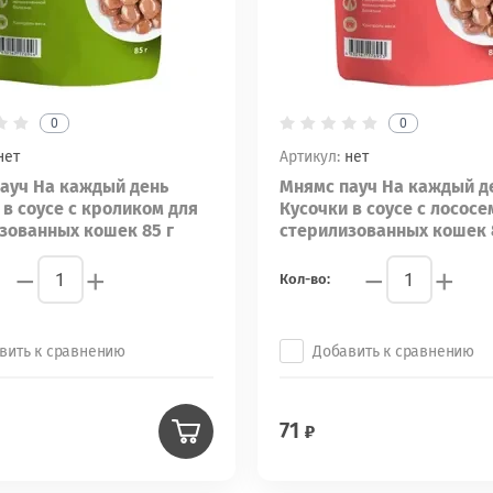
0
0
нет
Артикул:
нет
ауч На каждый день
Мнямс пауч На каждый д
 в соусе с кроликом для
Кусочки в соусе с лососе
зованных кошек 85 г
стерилизованных кошек 
−
+
−
+
Кол-во:
вить к сравнению
Добавить к сравнению
71