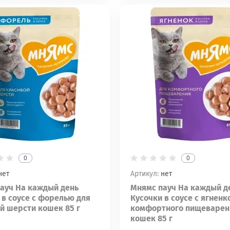
0
0
нет
Артикул:
нет
ауч На каждый день
Мнямс пауч На каждый д
 в соусе с форелью для
Кусочки в соусе с ягненк
й шерсти кошек 85 г
комфортного пищеварен
кошек 85 г