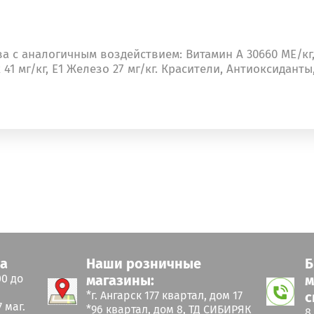
 с аналогичным воздействием: Витамин А 30660 МЕ/кг,
 41 мг/кг, Е1 Железо 27 мг/кг. Красители, Антиоксидант
ка
Наши розничные
Б
00 до
магазины:
м
*г. Ангарск 177 квартал, дом 17
с
 маг.
*96 квартал, дом 8, ТД СИБИРЯК
8